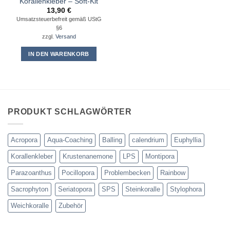
Korallenkleber – Soft-Kit
13,90
€
Umsatzsteuerbefreit gemäß UStG
§6
zzgl.
Versand
IN DEN WARENKORB
PRODUKT SCHLAGWÖRTER
Acropora
Aqua-Coaching
Balling
calendrium
Euphyllia
Korallenkleber
Krustenanemone
LPS
Montipora
Parazoanthus
Pocillopora
Problembecken
Rainbow
Sacrophyton
Seriatopora
SPS
Steinkoralle
Stylophora
Weichkoralle
Zubehör