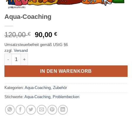
Aqua-Coaching
Original
Current
120,00
90,00
€
€
price
price
Umsatzsteuerbefreit gemäß UStG §6
was:
is:
zzgl.
Versand
120,00 €.
90,00 €.
Aqua-Coaching quantity
IN DEN WARENKORB
Kategorien:
Aqua-Coaching
,
Zubehör
Stichworte:
Aqua-Coaching
,
Problembecken