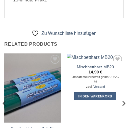
Zu Wunschliste hinzufügen
RELATED PRODUCTS
Mischbettharz MB20
Zu
Zu
Wunschliste
Wunschliste
14,90
€
hinzufügen
hinzufügen
Umsatzsteuerbefreit gemäß UStG
§6
zzgl.
Versand
IN DEN WARENKORB