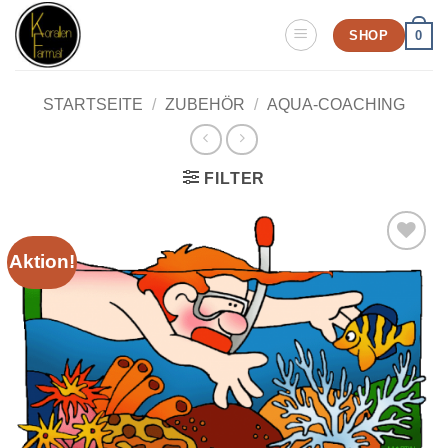
Zum
SHOP
0
Inhalt
springen
STARTSEITE
/
ZUBEHÖR
/
AQUA-COACHING
FILTER
Aktion!
Zu
Wunschliste
hinzufügen