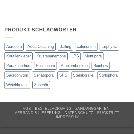
PRODUKT SCHLAGWÖRTER
Acropora
Aqua-Coaching
Balling
calendrium
Euphyllia
Korallenkleber
Krustenanemone
LPS
Montipora
Parazoanthus
Pocillopora
Problembecken
Rainbow
Sacrophyton
Seriatopora
SPS
Steinkoralle
Stylophora
Weichkoralle
Zubehör
AGB
BESTELLVORGANG
ZAHLUNGSARTEN
VERSAND & LIEFERUNG
DATENSCHUTZ
RÜCKTRITT
IMPRESSUM