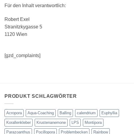
Für den Inhalt verantwortlich:
Robert Exel
Stranitzkygasse 5
1120 Wien
[gzd_complaints]
PRODUKT SCHLAGWÖRTER
Acropora
Aqua-Coaching
Balling
calendrium
Euphyllia
Korallenkleber
Krustenanemone
LPS
Montipora
Parazoanthus
Pocillopora
Problembecken
Rainbow