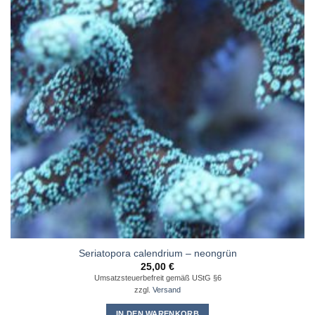
Seriatopora calendrium – neongrün
25,00
€
Umsatzsteuerbefreit gemäß UStG §6
zzgl.
Versand
IN DEN WARENKORB