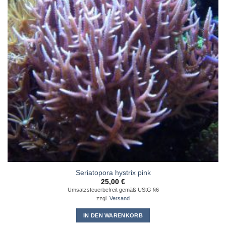
Seriatopora hystrix pink
25,00
€
Umsatzsteuerbefreit gemäß UStG §6
zzgl.
Versand
IN DEN WARENKORB