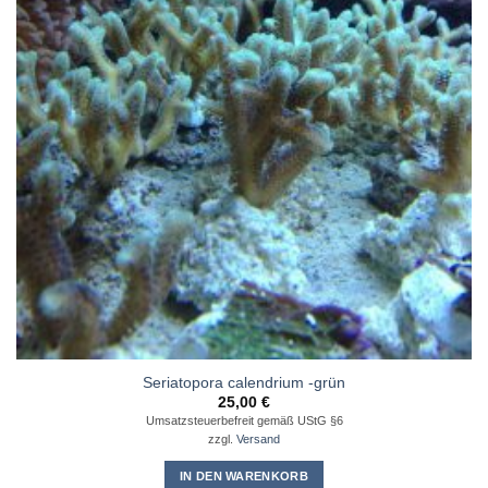
Seriatopora calendrium -grün
25,00
€
Umsatzsteuerbefreit gemäß UStG §6
zzgl.
Versand
IN DEN WARENKORB