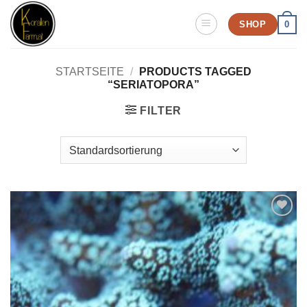
Zum
SHOP
0
Inhalt
springen
STARTSEITE
/
PRODUCTS TAGGED
“SERIATOPORA”
FILTER
Zu
Wunschliste
hinzufügen