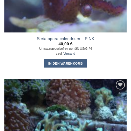
Seriatopora calendrium – PINK
40,00
€
Umsatzsteuerbefreit gemäß UStG §6
zzgl.
Versand
IN DEN WARENKORB
Zu
Wunschliste
hinzufügen