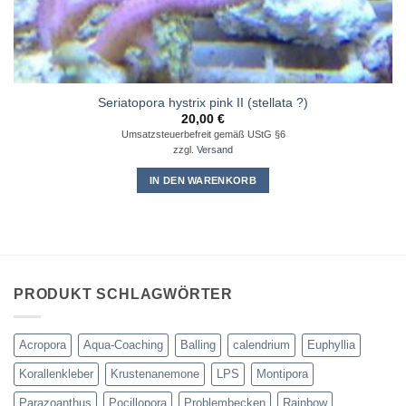
Seriatopora hystrix pink II (stellata ?)
20,00
€
Umsatzsteuerbefreit gemäß UStG §6
zzgl.
Versand
IN DEN WARENKORB
PRODUKT SCHLAGWÖRTER
Acropora
Aqua-Coaching
Balling
calendrium
Euphyllia
Korallenkleber
Krustenanemone
LPS
Montipora
Parazoanthus
Pocillopora
Problembecken
Rainbow