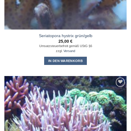
Seriatopora hystrix grün/gelb
25,00
€
Umsatzsteuerbefreit gemäß UStG §6
zzgl.
Versand
IN DEN WARENKORB
Zu
Wunschliste
hinzufügen