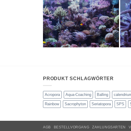
PRODUKT SCHLAGWÖRTER
Acropora
Aqua-Coaching
Balling
calendriu
Rainbow
Sacrophyton
Seriatopora
SPS
AGB
BESTELLVORGANG
ZAHLUNGSARTEN
V