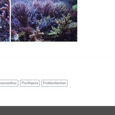
razoanthus
Pocillopora
Problembecken