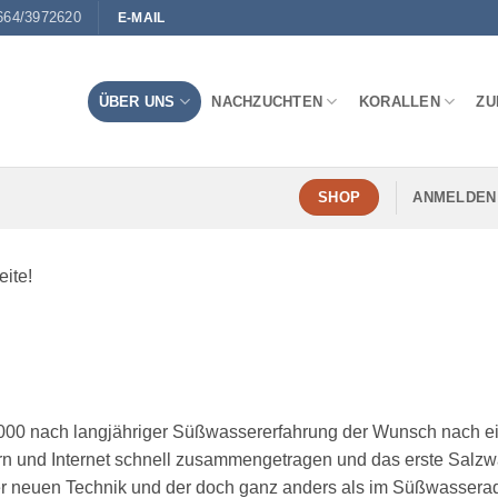
664/3972620
E-MAIL
ÜBER UNS
NACHZUCHTEN
KORALLEN
ZU
ANMELDEN 
SHOP
eite!
r 2000 nach langjähriger Süßwassererfahrung der Wunsch nach
 und Internet schnell zusammengetragen und das erste Salzwas
er neuen Technik und der doch ganz anders als im Süßwasseraq