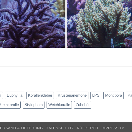
m
Euphyllia
Korallenkleber
Krustenanemone
LPS
Montipora
Pa
Steinkoralle
Stylophora
Weichkoralle
Zubehör
ERSAND & LIEFERUNG
DATENSCHUTZ
RÜCKTRITT
IMPRESSUM