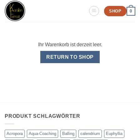
Zum
SHOP
0
Inhalt
springen
Ihr Warenkorb ist derzeit leer.
RETURN TO SHOP
PRODUKT SCHLAGWÖRTER
Acropora
Aqua-Coaching
Balling
calendrium
Euphyllia