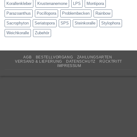
Korallenkleber
Krustenanemone
LPS
Montipora
Parazoanthus
Pocillopora
Problembecken
Rainbow
Sacrophyton
Seriatopora
SPS
Steinkoralle
Stylophora
Weichkoralle
Zubehör
AGB
BESTELLVORGANG
ZAHLUNGSARTEN
VERSAND & LIEFERUNG
DATENSCHUTZ
RÜCKTRITT
IMPRESSUM